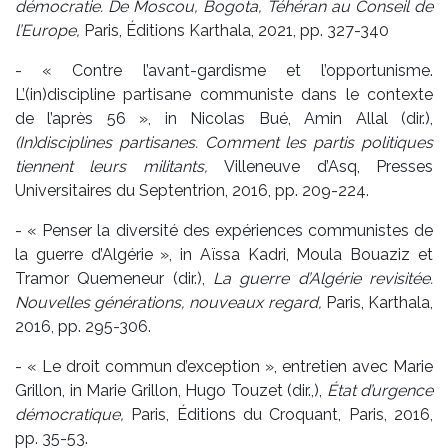
démocratie. De Moscou, Bogota, Téhéran au Conseil de
l’Europe,
Paris, Éditions Karthala, 2021, pp. 327-340
- « Contre l’avant-gardisme et l’opportunisme.
L’(in)discipline partisane communiste dans le contexte
de l’après 56 », in Nicolas Bué, Amin Allal (dir.),
(In)disciplines partisanes. Comment les partis politiques
tiennent leurs militants,
Villeneuve d’Asq, Presses
Universitaires du Septentrion, 2016, pp. 209-224.
- « Penser la diversité des expériences communistes de
la guerre d’Algérie », in Aïssa Kadri, Moula Bouaziz et
Tramor Quemeneur (dir.),
La guerre d’Algérie revisitée.
Nouvelles générations, nouveaux regard,
Paris, Karthala,
2016, pp. 295-306.
- « Le droit commun d’exception », entretien avec Marie
Grillon, in Marie Grillon, Hugo Touzet (dir.,),
État d’urgence
démocratique,
Paris, Éditions du Croquant, Paris, 2016,
pp. 35-53.