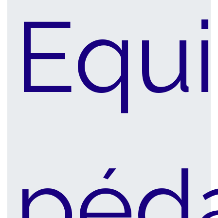
Equ
péd