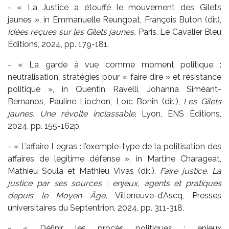
- « La Justice a étouffé le mouvement des Gilets
jaunes », in Emmanuelle Reungoat, François Buton (dir.),
Idées reçues sur les Gilets jaunes,
Paris, Le Cavalier Bleu
Éditions, 2024, pp. 179-181.
- « La garde à vue comme moment politique :
neutralisation, stratégies pour « faire dire » et résistance
politique », in Quentin Ravelli, Johanna Siméant-
Bernanos, Pauline Liochon, Loïc Bonin (dir.,),
Les Gilets
jaunes. Une révolte inclassable
, Lyon, ENS Éditions,
2024, pp. 155-162p.
- « L’affaire Legras : l’exemple-type de la politisation des
affaires de légitime défense », in Martine Charageat,
Mathieu Soula et Mathieu Vivas (dir.,),
Faire justice. La
justice par ses sources : enjeux, agents et pratiques
depuis le Moyen Âge,
Villeneuve-d’Ascq, Presses
universitaires du Septentrion, 2024, pp. 311-318.
- « Définir les procès politiques : enjeux