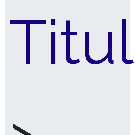
Titu
>