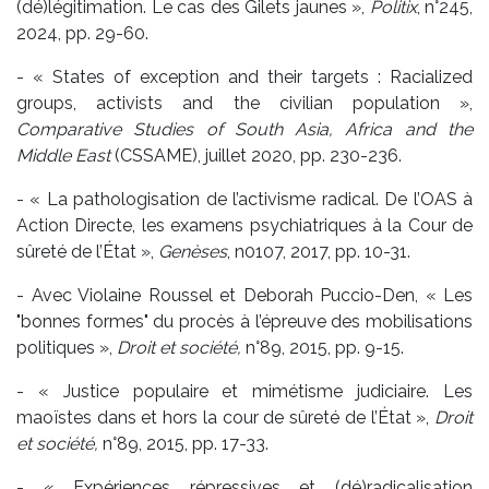
(dé)légitimation. Le cas des Gilets jaunes »,
Politix
, n°245,
2024, pp. 29-60.
- « States of exception and their targets : Racialized
groups, activists and the civilian population »,
Comparative Studies of South Asia, Africa and the
Middle East
(CSSAME), juillet 2020, pp. 230-236.
- « La pathologisation de l’activisme radical. De l’OAS à
Action Directe, les examens psychiatriques à la Cour de
sûreté de l’État »,
Genèses
, n0107, 2017, pp. 10-31.
- Avec Violaine Roussel et Deborah Puccio-Den, « Les
"bonnes formes" du procès à l’épreuve des mobilisations
politiques »,
Droit et société,
n°89, 2015, pp. 9-15.
- « Justice populaire et mimétisme judiciaire. Les
maoïstes dans et hors la cour de sûreté de l’État »,
Droit
et société,
n°89, 2015, pp. 17-33.
- « Expériences répressives et (dé)radicalisation