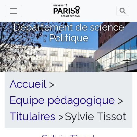
Panneau de gestion des cookies
Département de science
Politique
Accueil
>
Equipe pédagogique
>
Titulaires
>
Sylvie Tissot