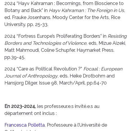
2024 “Hayv Kahraman : Becomings, from Bioscience to
Botany and Back” in
Hayv Kahraman : The Foreign in Us,
ed. Frauke Josenhans. Moody Center for the Arts, Rice
University. pp. 25-33.
2024 “Fortress Europe’s Proliferating Borders” in
Resisting
Borders and Technologies of Violence,
eds, Mizue Aizeki,
Matt Mahmoudi, Coline Schupfer. Haymarket Press.
pp.39-45.
2024 “Care as Political Revolution ?”
Focaal : European
Journal of Anthropology
, eds. Heike Drotbohm and
Hansjorg Dilger. Issue 98, March/April. pp.64-70
En 2023-2024,
les professeur.e.s invité.e.s au
département ont inclus :
Francesca Polletta
, Professeure à l’Université de